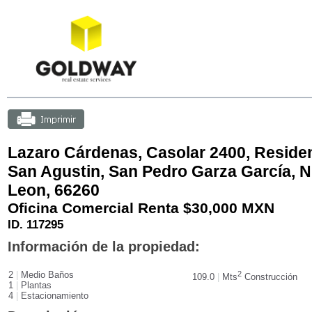
Lazaro Cárdenas, Casolar 2400, Residen
San Agustin, San Pedro Garza Garcí­a, 
Leon, 66260
Oficina Comercial Renta $30,000
MXN
ID. 117295
Información de la propiedad:
2
|
Medio Baños
2
109.0
|
Mts
Construcción
1
|
Plantas
4
|
Estacionamiento